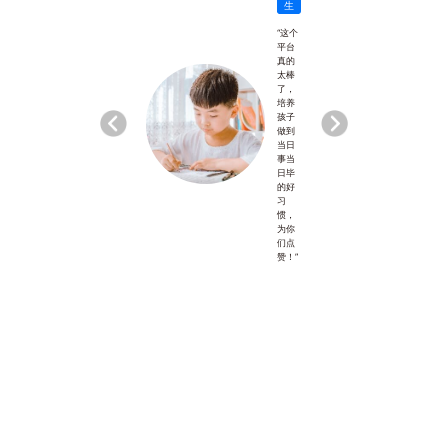
题他
生
不会
又不
“这个
敢
平台
问，
真的
害怕
太棒
班里
了，
同学
培养
和老
孩子
师嘲
做到
笑。
当日
但自
事当
从用
日毕
学霸
的好
在线
习
APP
惯，
以
为你
后，
们点
他问
赞！”
问题
比之
前积
极多
了。
上次
英语
考试
一下
进步
了25
分！”