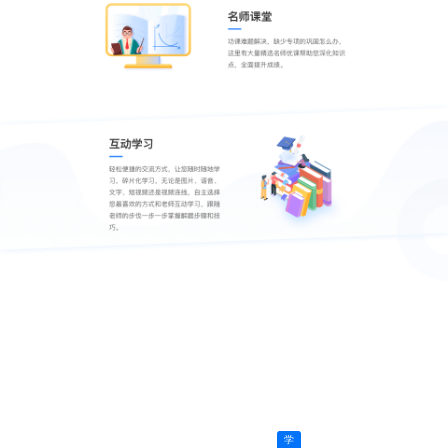
家
长
“我家
孩子
的英
语一
直是
个头
疼的
问
题，
很多
学